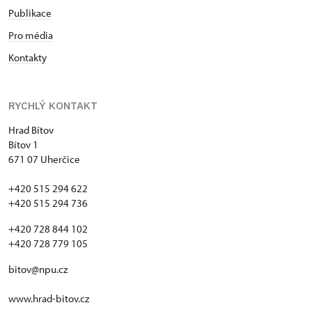
Publikace
Pro média
Kontakty
RYCHLÝ KONTAKT
Hrad Bítov
Bítov 1
671 07 Uherčice
+420 515 294 622
+420 515 294 736
+420 728 844 102
+420 728 779 105
bitov@npu.cz
www.hrad-bitov.cz