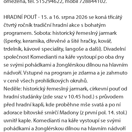
omezená, tel. 515294622, mobil 728844102.
HRADNÍ POUŤ - 15. a 16. srpna 2026 se koná třicátý
čtvrtý ročník tradiční hradní akce s bohatým
programem. Sobota: historický řemeslný jarmark
(šperky, keramika, dřevěné a šité hračky, kovář,
trdelník, kávové speciality, langoše a další). Divadelní
společnost Komedianti na káře vystoupí po oba dny
se svými pohádkami a žonglérskou dílnou na hlavním
nádvoří. Vstupné na program je zdarma a je zahrnuto
v ceně všech prohlídkových okruhů.
Neděle: historický řemeslný jarmark, církevní pouť od
hradní studánky (zde sraz v 10.45 hod.) s průvodem
před hradní kapli, kde proběhne mše svatá a po ní
adorace bítovské smírčí Madony (z první pol. 14. stol.)
uvnitř kaple. Komedianti na káře vystoupí se svými
pohádkami a žonglérskou dílnou na hlavním nádvoří