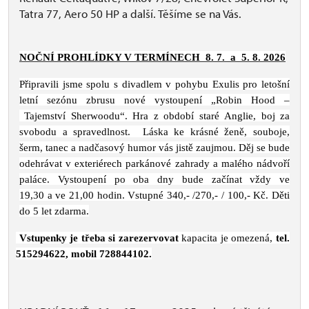
Tatra 77, Aero 50 HP a další. Těšíme se na Vás.
NOČNÍ PROHLÍDKY V TERMÍNECH 8. 7.
a
5. 8. 2026
Připravili jsme spolu s divadlem v pohybu Exulis pro letošní
letní sezónu zbrusu nové vystoupení „Robin Hood –
Tajemství Sherwoodu“. Hra z období staré Anglie, boj za
svobodu a spravedlnost. Láska ke krásné ženě, souboje,
šerm, tanec a nadčasový humor vás jistě zaujmou. Děj se bude
odehrávat v exteriérech parkánové zahrady a malého nádvoří
paláce. Vystoupení po oba dny bude začínat vždy ve
19,30 a ve 21,00 hodin. Vstupné 340,- /270,- / 100,- Kč. Děti
do 5 let zdarma.
Vstupenky je třeba si zarezervovat
kapacita je omezená,
tel.
515294622, mobil 728844102.