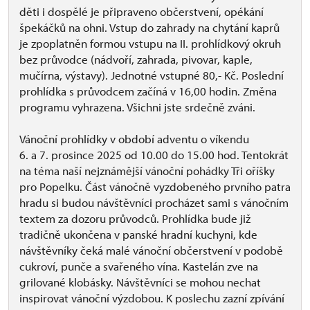
děti i dospělé je připraveno občerstvení, opékání
špekáčků na ohni. Vstup do zahrady na chytání kaprů
je zpoplatněn formou vstupu na II. prohlídkový okruh
bez průvodce (nádvoří, zahrada, pivovar, kaple,
mučírna, výstavy). Jednotné vstupné 80,- Kč. Poslední
prohlídka s průvodcem začíná v 16,00 hodin. Změna
programu vyhrazena. Všichni jste srdečně zváni.
Vánoční prohlídky v období adventu o víkendu
6. a 7. prosince 2025 od 10.00 do 15.00 hod. Tentokrát
na téma naší nejznámější vánoční pohádky Tři oříšky
pro Popelku. Část vánočně vyzdobeného prvního patra
hradu si budou návštěvníci procházet sami s vánočním
textem za dozoru průvodců. Prohlídka bude již
tradičně ukončena v panské hradní kuchyni, kde
návštěvníky čeká malé vánoční občerstvení v podobě
cukroví, punče a svařeného vína. Kastelán zve na
grilované klobásky. Návštěvníci se mohou nechat
inspirovat vánoční výzdobou. K poslechu zazní zpívání