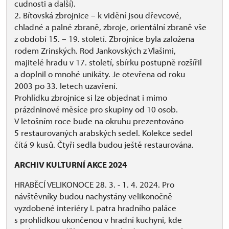
cudnosti a další).
2. Bítovská zbrojnice – k vidění jsou dřevcové,
chladné a palné zbraně, zbroje, orientální zbraně vše
z období 15. – 19. století. Zbrojnice byla založena
rodem Zrinských. Rod Jankovských z Vlašimi,
majitelé hradu v 17. století, sbírku postupně rozšířil
a doplnil o mnohé unikáty. Je otevřena od roku
2003 po 33. letech uzavření.
Prohlídku zbrojnice si lze objednat i mimo
prázdninové měsíce pro skupiny od 10 osob.
V letošním roce bude na okruhu prezentováno
5 restaurovaných arabských sedel. Kolekce sedel
čítá 9 kusů. Čtyři sedla budou ještě restaurována.
ARCHIV KULTURNÍ AKCE 2024
HRABĚCÍ VELIKONOCE 28. 3. - 1. 4. 2024. Pro
návštěvníky budou nachystány velikonočně
vyzdobené interiéry I. patra hradního paláce
s prohlídkou ukončenou v hradní kuchyni, kde