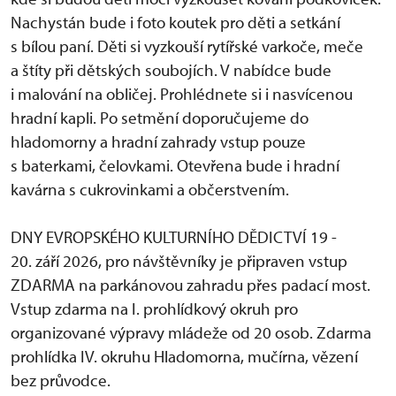
Nachystán bude i foto koutek pro děti a setkání
s bílou paní. Děti si vyzkouší rytířské varkoče, meče
a štíty při dětských soubojích. V nabídce bude
i malování na obličej. Prohlédnete si i nasvícenou
hradní kapli. Po setmění doporučujeme do
hladomorny a hradní zahrady vstup pouze
s baterkami, čelovkami. Otevřena bude i hradní
kavárna s cukrovinkami a občerstvením.
DNY EVROPSKÉHO KULTURNÍHO DĚDICTVÍ 19 -
20. září 2026, pro návštěvníky je připraven vstup
ZDARMA na parkánovou zahradu přes padací most.
Vstup zdarma na I. prohlídkový okruh pro
organizované výpravy mládeže od 20 osob. Zdarma
prohlídka IV. okruhu Hladomorna, mučírna, vězení
bez průvodce.