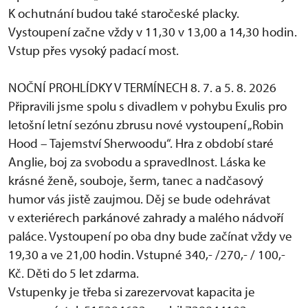
K ochutnání budou také staročeské placky.
Vystoupení začne vždy v 11,30 v 13,00 a 14,30 hodin.
Vstup přes vysoký padací most.
NOČNÍ PROHLÍDKY V TERMÍNECH 8. 7. a 5. 8. 2026
Připravili jsme spolu s divadlem v pohybu Exulis pro
letošní letní sezónu zbrusu nové vystoupení „Robin
Hood – Tajemství Sherwoodu“. Hra z období staré
Anglie, boj za svobodu a spravedlnost. Láska ke
krásné ženě, souboje, šerm, tanec a nadčasový
humor vás jistě zaujmou. Děj se bude odehrávat
v exteriérech parkánové zahrady a malého nádvoří
paláce. Vystoupení po oba dny bude začínat vždy ve
19,30 a ve 21,00 hodin. Vstupné 340,- /270,- / 100,-
Kč. Děti do 5 let zdarma.
Vstupenky je třeba si zarezervovat kapacita je