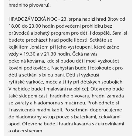
hradního pivovaru).
HRADOZÁMECKÁ NOC - 23. srpna nabízí hrad Bítov od
18,00 do 23,00 hodin podvečerní prohlídku bez
průvodců a bohatý program pro děti i dospělé. Sami si
budete procházet hrad podle libosti. Setkáte se
kejklířem Jonášem při jeho vystoupení, které začne
vždy v 19,30 a v 21,30 hodin. Čeká na vás
pekelná kovárna, kde si budou děti moci vyzkoušet
kování podkoviček. Nachystán bude i fotokoutek pro
děti a setkání s bílou paní. Děti si vyzkouší
rytířské varkoče, meče a štíty při dětských soubojích.
V nabídce bude i malování na obličej. Otevřeno bude
také sklepení části hradního pivovaru, hradní zahrada
se zvířaty a hladomorna s mučírnou. Prohlédnete si
i nasvícenou hradní kapli. Po setmění doporučujeme
do hladomorny vstup pouze s baterkami, čelovkami
apod. Otevřena bude i hradní kavárna s cukrovinkami
a občerstvením.