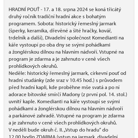
HRADNÍ POUŤ - 17. a 18. srpna 2024 se koná třicátý
druhý ročník tradiční hradní akce s bohatým
programem. Sobota: historický řemeslný jarmark
(šperky, keramika, dřevěné a šité hračky, kovář,
trdelník a další), Divadelní společnost Komedianti na
káře vystoupí po oba dny se svými pohádkami
a žonglérskou dílnou na hlavním nádvoří. Vstupné na
program je zdarma a je zahrnuto v ceně všech
prohlídkových okruhů.
Neděle: historický řemeslný jarmark, církevní pouť od
hradní studánky (zde sraz v 10.45 hod.) s průvodem
před hradní kapli, kde proběhne mše svatá a po ní
adorace bítovské smírčí Madony (z první pol. 14. stol.)
uvnitř kaple. Komedianti na káře vystoupí se svými
pohádkami a žonglérskou dílnou na hlavním nádvoří
a parkánové zahradě. Vstupné na program je zdarma
a je zahrnuto v ceně všech prohlídkových okruhů.
V neděli bude okruh č. II. „Vstup do hradu“ do
12,00 hodin ZDARMA (vstup na jarmark, divadelní