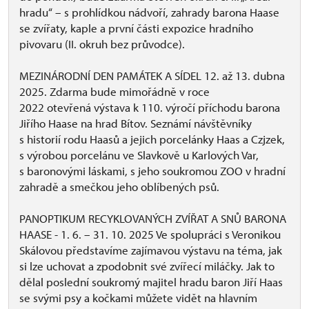
hradu“ – s prohlídkou nádvoří, zahrady barona Haase
se zvířaty, kaple a první části expozice hradního
pivovaru (II. okruh bez průvodce).
MEZINÁRODNÍ DEN PAMÁTEK A SÍDEL 12. až 13. dubna
2025. Zdarma bude mimořádně v roce
2022 otevřená výstava k 110. výročí příchodu barona
Jiřího Haase na hrad Bítov. Seznámí návštěvníky
s historií rodu Haasů a jejich porcelánky Haas a Czjzek,
s výrobou porcelánu ve Slavkově u Karlových Var,
s baronovými láskami, s jeho soukromou ZOO v hradní
zahradě a smečkou jeho oblíbených psů.
PANOPTIKUM RECYKLOVANÝCH ZVÍŘAT A SNŮ BARONA
HAASE - 1. 6. – 31. 10. 2025 Ve spolupráci s Veronikou
Skálovou představíme zajímavou výstavu na téma, jak
si lze uchovat a zpodobnit své zvířecí miláčky. Jak to
dělal poslední soukromý majitel hradu baron Jiří Haas
se svými psy a kočkami můžete vidět na hlavním