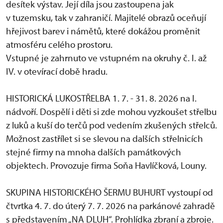
desítek výstav. Její díla jsou zastoupena jak
v tuzemsku, tak v zahraničí. Majitelé obrazů oceňují
hřejivost barev i námětů, které dokážou proměnit
atmosféru celého prostoru.
Vstupné je zahrnuto ve vstupném na okruhy č. I. až
IV. v otevírací době hradu.
HISTORICKÁ LUKOSTŘELBA 1. 7. - 31. 8. 2026 na I.
nádvoří. Dospělí i děti si zde mohou vyzkoušet střelbu
z luků a kuší do terčů pod vedením zkušených střelců.
Možnost zastřílet si se slevou na dalších střelnicích
stejné firmy na mnoha dalších památkových
objektech. Provozuje firma Soňa Havlíčková, Louny.
SKUPINA HISTORICKÉHO ŠERMU BUHURT vystoupí od
čtvrtka 4. 7. do úterý 7. 7. 2026 na parkánové zahradě
s představením „NA DLUH“. Prohlídka zbraní a zbroje.