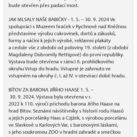
bude otevřen přes padací most.
JAK MLSALY NAŠE BABIČKY - 1. 5. – 30. 9. 2024 Ve
spolupráci s Muzeem hraček v Rychnově nad Kněžnou
představíme výrobu cukrovinek, dortů a zákusků,
formy a náčiní k jejich výrobě, reklamní plakáty
a cedule vše z období od poloviny 19. století (z období
Magdaleny Dobromily Rettigové) do první republiky.
Výstava bude otevřena v rámci II. prohlídkového
okruhu Vstup do hradu. Vstupné je zahrnuto ve
vstupném na okruhy č. I. až IV. v otevírací době hradu.
BÍTOV ZA BARONA JIŘÍHO HAASE 1. 5. –
30. 9. 2024. Výstava byla otevřena v r.
2022 k 110. výročí příchodu barona Jiřího Haase na
hrad Bítov. Seznámí návštěvníky s historií rodu Haasů
a jejich porcelánky Haas a Czjžek, s výrobou porcelánu
ve Slavkově u Karlových Var, s baronovými láskami,
s jeho soukromou ZOO v hradní zahradě a smečkou