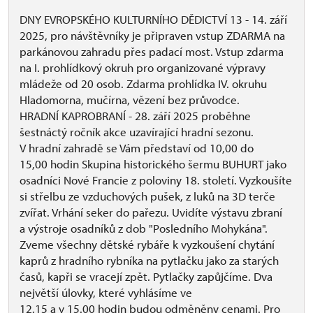
DNY EVROPSKÉHO KULTURNÍHO DĚDICTVÍ 13 - 14. září
2025, pro návštěvníky je připraven vstup ZDARMA na
parkánovou zahradu přes padací most. Vstup zdarma
na I. prohlídkový okruh pro organizované výpravy
mládeže od 20 osob. Zdarma prohlídka IV. okruhu
Hladomorna, mučírna, vězení bez průvodce.
HRADNÍ KAPROBRANÍ - 28. září 2025 proběhne
šestnáctý ročník akce uzavírající hradní sezonu.
V hradní zahradě se Vám představí od 10,00 do
15,00 hodin Skupina historického šermu BUHURT jako
osadníci Nové Francie z poloviny 18. století. Vyzkoušíte
si střelbu ze vzduchových pušek, z luků na 3D terče
zvířat. Vrhání seker do pařezu. Uvidíte výstavu zbraní
a výstroje osadníků z dob "Posledního Mohykána".
Zveme všechny dětské rybáře k vyzkoušení chytání
kaprů z hradního rybníka na pytlačku jako za starých
časů, kapři se vracejí zpět. Pytlačky zapůjčíme. Dva
největší úlovky, které vyhlásíme ve
12.15 a v 15.00 hodin budou odměněny cenami. Pro