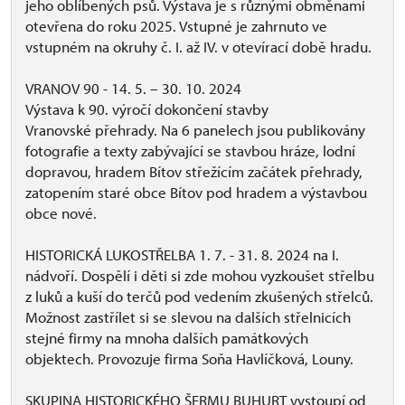
jeho oblíbených psů. Výstava je s různými obměnami
otevřena do roku 2025. Vstupné je zahrnuto ve
vstupném na okruhy č. I. až IV. v otevírací době hradu.
VRANOV 90 - 14. 5. – 30. 10. 2024
Výstava k 90. výročí dokončení stavby
Vranovské přehrady. Na 6 panelech jsou publikovány
fotografie a texty zabývající se stavbou hráze, lodní
dopravou, hradem Bítov střežícím začátek přehrady,
zatopením staré obce Bítov pod hradem a výstavbou
obce nové.
HISTORICKÁ LUKOSTŘELBA 1. 7. - 31. 8. 2024 na I.
nádvoří. Dospělí i děti si zde mohou vyzkoušet střelbu
z luků a kuší do terčů pod vedením zkušených střelců.
Možnost zastřílet si se slevou na dalších střelnicích
stejné firmy na mnoha dalších památkových
objektech. Provozuje firma Soňa Havlíčková, Louny.
SKUPINA HISTORICKÉHO ŠERMU BUHURT vystoupí od