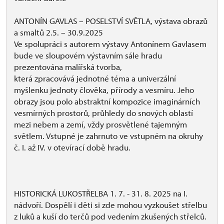
ANTONÍN GAVLAS – POSELSTVÍ SVĚTLA, výstava obrazů
a smaltů 2.5. – 30.9.2025
Ve spolupráci s autorem výstavy Antonínem Gavlasem
bude ve sloupovém výstavním sále hradu
prezentována malířská tvorba,
která zpracovává jednotné téma a univerzální
myšlenku jednoty člověka, přírody a vesmíru. Jeho
obrazy jsou polo abstraktní kompozice imaginárních
vesmírných prostorů, průhledy do snových oblastí
mezi nebem a zemí, vždy prosvětlené tajemným
světlem. Vstupné je zahrnuto ve vstupném na okruhy
č. I. až IV. v otevírací době hradu.
HISTORICKÁ LUKOSTŘELBA 1. 7. - 31. 8. 2025 na I.
nádvoří. Dospělí i děti si zde mohou vyzkoušet střelbu
z luků a kuší do terčů pod vedením zkušených střelců.