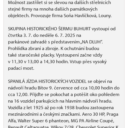
Možnost zastřílet si se slevou na dalších střelnicích
stejné firmy na mnoha dalších památkových
objektech. Provozuje firma Soňa Havlíčková, Louny.
SKUPINA HISTORICKÉHO ŠERMU BUHURT vystoupí od
čtvrtka 3. 7. do neděle 6. 7. 2025 na
parkánové zahradě s představením „NA DLUH“.
Prohlídka zbraní a zbroje. K ochutnání budou
také staročeské placky. Vystoupení začne vždy
v 11,30 v 13,00 a 14,30 hodin. Vstup přes vysoký
padací most.
SPANILÁ JÍZDA HISTORICKÝCH VOZIDEL se objeví na
nádvoří hradu Bítov 9. července od cca 10,00 hodin do
cca 12,00. Přijďte se pokochat a potěšit oko pohledem
na 16 vozidel parkujících na hlavním nádvoří hradu.
Vozidla z let 1925 až po rok 1938 budou zastoupena
mezinárodními a českými značkami. Aero 30 HP, Praga
Alfa, Walter Super 6 phanteon, MG PA Airline Coupé,
Renault Celtaquatre, Wikov 7/28, Chevrolet Superior K,