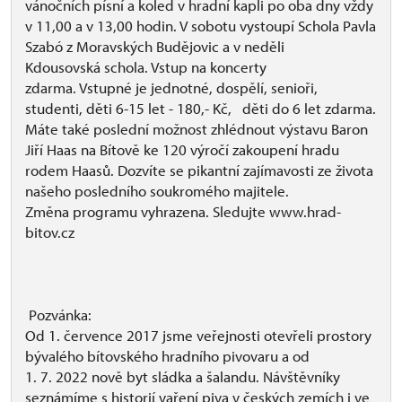
vánočních písní a koled v hradní kapli po oba dny vždy
v 11,00 a v 13,00 hodin. V sobotu vystoupí Schola Pavla
Szabó z Moravských Budějovic a v neděli
Kdousovská schola. Vstup na koncerty
zdarma. Vstupné je jednotné, dospělí, senioři,
studenti, děti 6-15 let - 180,- Kč, děti do 6 let zdarma.
Máte také poslední možnost zhlédnout výstavu Baron
Jiří Haas na Bítově ke 120 výročí zakoupení hradu
rodem Haasů. Dozvíte se pikantní zajímavosti ze života
našeho posledního soukromého majitele.
Změna programu vyhrazena. Sledujte www.hrad-
bitov.cz
Pozvánka:
Od 1. července 2017 jsme veřejnosti otevřeli prostory
bývalého bítovského hradního pivovaru a od
1. 7. 2022 nově byt sládka a šalandu. Návštěvníky
seznámíme s historií vaření piva v českých zemích i ve