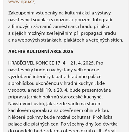
www.npu.cz
,
Zakoupením vstupenky na kulturní akci a výstavy,
návštěvníci souhlasí s možností pořízení fotografií
a filmových záznamů zaměstnanci hradu při akci
a s jejich možným zveřejněním při propagaci hradu
a na webových stránkách, plakátech a veřejných sítích.
ARCHIV KULTURNÍ AKCE 2025
HRABĚCÍ VELIKONOCE 17. 4. - 21. 4. 2025. Pro
návštěvníky budou nachystány velikonočně
vyzdobené interiéry I. patra hradního paláce
s prohlídkou ukončenou v hradní kuchyni, kde
v sobotu a neděli 19. a 20. 4. bude presentována
příprava jarních pokrmů staročeské kuchyně.
Návštěvníci uvidí, jak se zde vařilo na starém
kachlovém sporáku a na otevřeném ohni v krbu.
Některé pokrmy bude možné ochutnat. Prohlídka
paláce dle platných cen. Po všechny dny (od čtvrtka
do pondělí) bude zdarma otevřen okruh č. II. „Areál