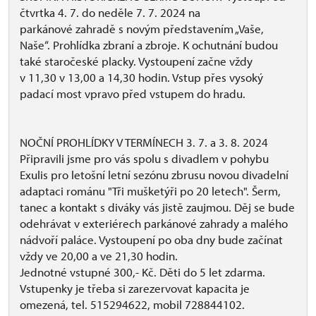
čtvrtka 4. 7. do neděle 7. 7. 2024 na
parkánové zahradě s novým představením „Vaše,
Naše“. Prohlídka zbraní a zbroje. K ochutnání budou
také staročeské placky. Vystoupení začne vždy
v 11,30 v 13,00 a 14,30 hodin. Vstup přes vysoký
padací most vpravo před vstupem do hradu.
NOČNÍ PROHLÍDKY V TERMÍNECH 3. 7. a 3. 8. 2024
Připravili jsme pro vás spolu s divadlem v pohybu
Exulis pro letošní letní sezónu zbrusu novou divadelní
adaptaci románu "Tři mušketýři po 20 letech". Šerm,
tanec a kontakt s diváky vás jistě zaujmou. Děj se bude
odehrávat v exteriérech parkánové zahrady a malého
nádvoří paláce. Vystoupení po oba dny bude začínat
vždy ve 20,00 a ve 21,30 hodin.
Jednotné vstupné 300,- Kč. Děti do 5 let zdarma.
Vstupenky je třeba si zarezervovat kapacita je
omezená, tel. 515294622, mobil 728844102.