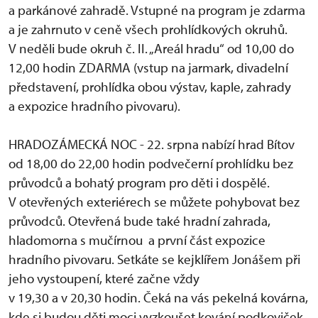
a parkánové zahradě. Vstupné na program je zdarma
a je zahrnuto v ceně všech prohlídkových okruhů.
V neděli bude okruh č. II. „Areál hradu“ od 10,00 do
12,00 hodin ZDARMA (vstup na jarmark, divadelní
představení, prohlídka obou výstav, kaple, zahrady
a expozice hradního pivovaru).
HRADOZÁMECKÁ NOC - 22. srpna nabízí hrad Bítov
od 18,00 do 22,00 hodin podvečerní prohlídku bez
průvodců a bohatý program pro děti i dospělé.
V otevřených exteriérech se můžete pohybovat bez
průvodců. Otevřená bude také hradní zahrada,
hladomorna s mučírnou a první část expozice
hradního pivovaru. Setkáte se kejklířem Jonášem při
jeho vystoupení, které začne vždy
v 19,30 a v 20,30 hodin. Čeká na vás pekelná kovárna,
kde si budou děti moci vyzkoušet kování podkoviček.