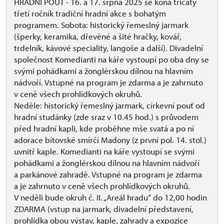
HRADNÍ POUŤ - 16. a 17. srpna 2025 se koná třicátý
třetí ročník tradiční hradní akce s bohatým
programem. Sobota: historický řemeslný jarmark
(šperky, keramika, dřevěné a šité hračky, kovář,
trdelník, kávové speciality, langoše a další). Divadelní
společnost Komedianti na káře vystoupí po oba dny se
svými pohádkami a žonglérskou dílnou na hlavním
nádvoří. Vstupné na program je zdarma a je zahrnuto
v ceně všech prohlídkových okruhů.
Neděle: historický řemeslný jarmark, církevní pouť od
hradní studánky (zde sraz v 10.45 hod.) s průvodem
před hradní kapli, kde proběhne mše svatá a po ní
adorace bítovské smírčí Madony (z první pol. 14. stol.)
uvnitř kaple. Komedianti na káře vystoupí se svými
pohádkami a žonglérskou dílnou na hlavním nádvoří
a parkánové zahradě. Vstupné na program je zdarma
a je zahrnuto v ceně všech prohlídkových okruhů.
V neděli bude okruh č. II. „Areál hradu“ do 12,00 hodin
ZDARMA (vstup na jarmark, divadelní představení,
prohlídka obou výstav, kaple, zahrady a expozice