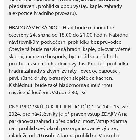
představení, prohlídka obou výstav, kaple, zahrady
a expozice hradního pivovaru).
HRADOZÁMECKÁ NOC - Hrad bude mimořádně
otevřený 24. srpna od 18,00 do 21,00 hodin. Nabídne
návštěvníkům podvečerní prohlídku bez průvodce.
Otevřená bude nasvícená hradní kaple, pivovar včetně
sklepů, expozice hospody, bytu sládka a půdních
prostor a všech tří hradních výstav. Pro děti prohlídka
hradní zahrady s živými zvířaty - ovečky, papoušci,
pávi, různé druhy okrasných slepiček a kachen.
K shlédnutí bude také hladomorna s mučírnou
nasvícená loučemi. Vstupné 80,- Kč.
DNY EVROPSKÉHO KULTURNÍHO DĚDICTVÍ 14 – 15. září
2024, pro návštěvníky je připraven vstup ZDARMA na
parkánovou zahradu přes padací most. Vstup zdarma
na I. prohlídkový okruh pro organizované výpravy
mládeže od 20 osob. Zdarma prohlídka IV. okruhu