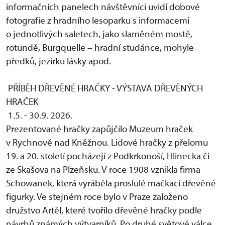
informačních panelech návštěvníci uvidí dobové
fotografie z hradního lesoparku s informacemi
o jednotlivých saletech, jako slaměném mostě,
rotundě, Burgquelle – hradní studánce, mohyle
předků, jezírku lásky apod.
PŘÍBĚH DŘEVĚNÉ HRAČKY - VÝSTAVA DŘEVĚNÝCH
HRAČEK
1.5. - 30.9. 2026.
Prezentované hračky zapůjčilo Muzeum hraček
v Rychnově nad Kněžnou. Lidové hračky z přelomu
19. a 20. století pocházejí z Podkrkonoší, Hlinecka či
ze Skašova na Plzeňsku. V roce 1908 vznikla firma
Schowanek, která vyráběla proslulé mačkací dřevěné
figurky. Ve stejném roce bylo v Praze založeno
družstvo Artěl, které tvořilo dřevěné hračky podle
návrhů známých výtvarníků. Po druhé světové válce