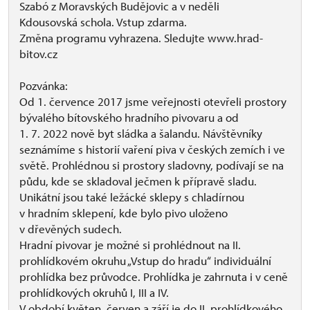
Szabó z Moravských Budějovic a v neděli
Kdousovská schola. Vstup zdarma.
Změna programu vyhrazena. Sledujte www.hrad-
bitov.cz
Pozvánka:
Od 1. července 2017 jsme veřejnosti otevřeli prostory
bývalého bítovského hradního pivovaru a od
1. 7. 2022 nově byt sládka a šalandu. Návštěvníky
seznámíme s historií vaření piva v českých zemích i ve
světě. Prohlédnou si prostory sladovny, podívají se na
půdu, kde se skladoval ječmen k přípravě sladu.
Unikátní jsou také ležácké sklepy s chladírnou
v hradním sklepení, kde bylo pivo uloženo
v dřevěných sudech.
Hradní pivovar je možné si prohlédnout na II.
prohlídkovém okruhu „Vstup do hradu“ individuální
prohlídka bez průvodce. Prohlídka je zahrnuta i v ceně
prohlídkových okruhů I, III a IV.
V období květen, červen a září je do II. prohlídkového