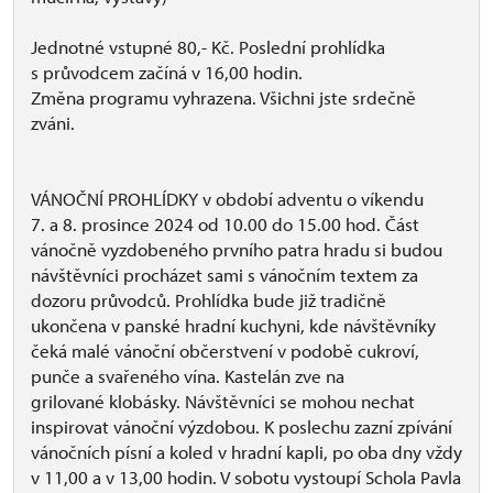
Jednotné vstupné 80,- Kč. Poslední prohlídka
s průvodcem začíná v 16,00 hodin.
Změna programu vyhrazena. Všichni jste srdečně
zváni.
VÁNOČNÍ PROHLÍDKY v období adventu o víkendu
7. a 8. prosince 2024 od 10.00 do 15.00 hod. Část
vánočně vyzdobeného prvního patra hradu si budou
návštěvníci procházet sami s vánočním textem za
dozoru průvodců. Prohlídka bude již tradičně
ukončena v panské hradní kuchyni, kde návštěvníky
čeká malé vánoční občerstvení v podobě cukroví,
punče a svařeného vína. Kastelán zve na
grilované klobásky. Návštěvníci se mohou nechat
inspirovat vánoční výzdobou. K poslechu zazní zpívání
vánočních písní a koled v hradní kapli, po oba dny vždy
v 11,00 a v 13,00 hodin. V sobotu vystoupí Schola Pavla