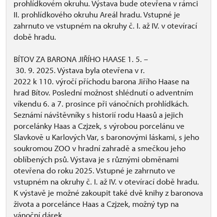
prohlídkovém okruhu. Výstava bude otevřena v rámci
II. prohlídkového okruhu Areál hradu. Vstupné je
zahrnuto ve vstupném na okruhy č. I. až IV. v otevírací
době hradu.
BÍTOV ZA BARONA JIŘÍHO HAASE 1. 5. –
30. 9. 2025. Výstava byla otevřena v r.
2022 k 110. výročí příchodu barona Jiřího Haase na
hrad Bítov. Poslední možnost shlédnutí o adventním
víkendu 6. a 7. prosince při vánočních prohlídkách.
Seznámí návštěvníky s historií rodu Haasů a jejich
porcelánky Haas a Czjzek, s výrobou porcelánu ve
Slavkově u Karlových Var, s baronovými láskami, s jeho
soukromou ZOO v hradní zahradě a smečkou jeho
oblíbených psů. Výstava je s různými obměnami
otevřena do roku 2025. Vstupné je zahrnuto ve
vstupném na okruhy č. I. až IV. v otevírací době hradu.
K výstavě je možné zakoupit také dvě knihy z baronova
života a porcelánce Haas a Czjzek, možný typ na
vánoční dárek.