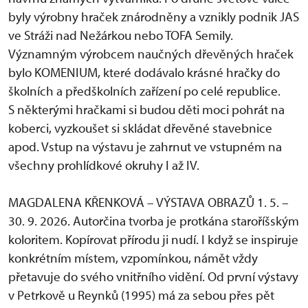
byly výrobny hraček znárodněny a vznikly podnik JAS
ve Stráži nad Nežárkou nebo TOFA Semily.
Významným výrobcem naučných dřevěných hraček
bylo KOMENIUM, které dodávalo krásné hračky do
školních a předškolních zařízení po celé republice.
S některými hračkami si budou děti moci pohrát na
koberci, vyzkoušet si skládat dřevěné stavebnice
apod. Vstup na výstavu je zahrnut ve vstupném na
všechny prohlídkové okruhy I až IV.
MAGDALENA KŘENKOVÁ – VÝSTAVA OBRAZŮ 1. 5. –
30. 9. 2026. Autorčina tvorba je protkána staroříšským
koloritem. Kopírovat přírodu ji nudí. I když se inspiruje
konkrétním místem, vzpomínkou, námět vždy
přetavuje do svého vnitřního vidění. Od první výstavy
v Petrkově u Reynků (1995) má za sebou přes pět