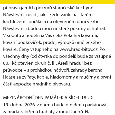
v sobotu a neděli 4. a 5. 4. bude presentována
příprava jarních pokrmů staročeské kuchyně.
Návštěvníci uvidí, jak se zde vařilo na starém
kachlovém sporáku a na otevřeném ohni v krbu.
Návštěvníci budou moci některé pokrmy ochutnat.
V sobotu a neděli na Vás čeká Pekelná kovárna,
kování podkoviček, prodej výrobků uměleckého
kováře. Ceny vstupného na www.hrad-bitov.cz. Po
všechny dny (od čtvrtka do pondělí) bude za vstupné
80,- Kč otevřen okruh č. II. „Areál hradu“ bez
průvodce – s prohlídkou nádvoří, zahrady barona
Haase se zvířaty, kaple, hladomorny a mučírny a první
části expozice hradního pivovaru.
MEZINÁRODNÍ DEN PAMÁTEK A SÍDEL 18. až
19. dubna 2026. Zdarma bude otevřena parkánová
zahrada založená hrabaty z rodu Daunů. Na