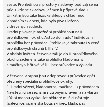
světě. Prohlédnou si prostory sladovny, podívají se na
půdu, kde se skladoval ječmen k přípravě sladu.
Unikátní jsou také ležácké sklepy s chladírnou
v hradním sklepení, kde bylo pivo uloženo
v dřevěných sudech.
Hradní pivovar je možné si prohlédnout na II.
prohlídkovém okruhu „Vstup do hradu“ individuální
prohlídka bez průvodce. Prohlídka je zahrnuta i v ceně
prohlídkových okruhů I, III a IV.
V období květen, červen a září je do II. prohlídkového
okruhu začleněna také prohlídka hladomorny
a mučírny v břitové věži – bez průvodce a výkladu.
V červenci a srpnu jsou v doprovodu průvodce opět
otevřeny speciální prohlídkové okruhy:
1. Hradní vězení, hladomorna, mučírna – s průvodcem.
Návštěvníci se seznámí s útrpným právem a na vlastní
kůži si mohou vyzkoušet některé mučicí nástroje
(palečnice, španělská bota, skřipec, kláda, pás