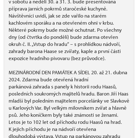
v sobotu a neděli 30. a 31. 3. bude presentována
příprava jarních pokrmů staročeské kuchyně.
Návštěvníci uvidí, jak se zde vařilo na starém
kachlovém sporáku a na otevřeném ohni v krbu.
Některé pokrmy bude možné ochutnat. Po všechny
dny (od čtvrtka do pondělí) bude zdarma otevřen
okruh č. II. „Vstup do hradu“ – s prohlídkou nádvoří,
zahrady barona Haase se zvířaty, kaple a první části
expozice hradního pivovaru (bez průvodce).
MEZINÁRODNÍ DEN PAMÁTEK A SÍDEL 20. až 21. dubna
2024. Zdarma bude otevřená hradní
parkánová zahrada s panely k historii rodu Haasů,
posledních soukromých majitelů hradu. Baron Jiří Haas
mladší byl poledním majitelem porcelánky ve Slavkově
u Karlových Var. Byl velkým milovníkem zvířat a hlavně
psů. Jeho koníčkem byly také známosti se ženami.
Letos je to 102 let od příchodu rodu Haasů na hrad.
K jejich příchodu je na nádvoří otevřena
dlouhodobá výstava. Vstup na parkánovou zahradu