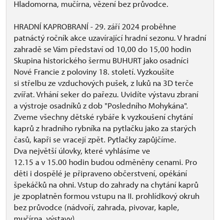
Hladomorna, mučírna, vězení bez průvodce.
HRADNÍ KAPROBRANÍ - 29. září 2024 proběhne
patnáctý ročník akce uzavírající hradní sezonu. V hradní
zahradě se Vám představí od 10,00 do 15,00 hodin
Skupina historického šermu BUHURT jako osadníci
Nové Francie z poloviny 18. století. Vyzkoušíte
si střelbu ze vzduchových pušek, z luků na 3D terče
zvířat. Vrhání seker do pařezu. Uvidíte výstavu zbraní
a výstroje osadníků z dob "Posledního Mohykána".
Zveme všechny dětské rybáře k vyzkoušení chytání
kaprů z hradního rybníka na pytlačku jako za starých
časů, kapři se vracejí zpět. Pytlačky zapůjčíme.
Dva největší úlovky, které vyhlásíme ve
12.15 a v 15.00 hodin budou odměněny cenami. Pro
děti i dospělé je připraveno občerstvení, opékání
špekáčků na ohni. Vstup do zahrady na chytání kaprů
je zpoplatněn formou vstupu na II. prohlídkový okruh
bez průvodce (nádvoří, zahrada, pivovar, kaple,
mučírna, výstavy)