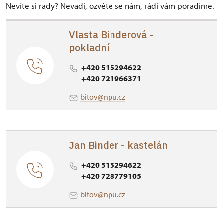
Nevíte si rady? Nevadí, ozvěte se nám, rádi vám poradíme.
Vlasta Binderová -
pokladní
+420 515294622
+420 721966371
bitov@npu.cz
Jan Binder - kastelán
+420 515294622
+420 728779105
bitov@npu.cz