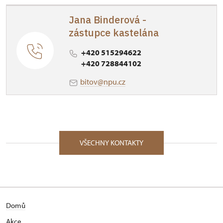
Jana Binderová -
zástupce kastelána
+420 515294622
+420 728844102
bitov@npu.cz
VŠECHNY KONTAKTY
Domů
Akce