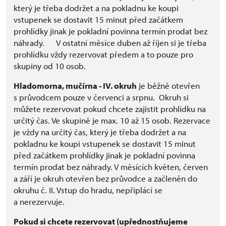
který je třeba dodržet a na pokladnu ke koupi
vstupenek se dostavit 15 minut před začátkem
prohlídky jinak je pokladní povinna termín prodat bez
náhrady. V ostatní měsíce duben až říjen si je třeba
prohlídku vždy rezervovat předem a to pouze pro
skupiny od 10 osob.
Hladomorna, mučírna - IV. okruh
je běžně otevřen
s průvodcem pouze v červenci a srpnu. Okruh si
můžete rezervovat pokud chcete zajistit prohlídku na
určitý čas. Ve skupině je max. 10 až 15 osob. Rezervace
je vždy na určitý čas, který je třeba dodržet a na
pokladnu ke koupi vstupenek se dostavit 15 minut
před začátkem prohlídky jinak je pokladní povinna
termín prodat bez náhrady. V měsících květen, červen
a září je okruh otevřen bez průvodce a začleněn do
okruhu č. II. Vstup do hradu, nepřiplácí se
a nerezervuje.
Pokud si chcete rezervovat (upřednostňujeme