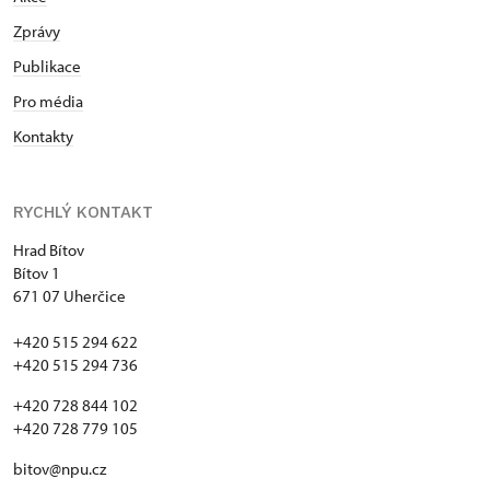
Zprávy
Publikace
Pro média
Kontakty
RYCHLÝ KONTAKT
Hrad Bítov
Bítov 1
671 07 Uherčice
+420 515 294 622
+420 515 294 736
+420 728 844 102
+420 728 779 105
bitov@npu.cz