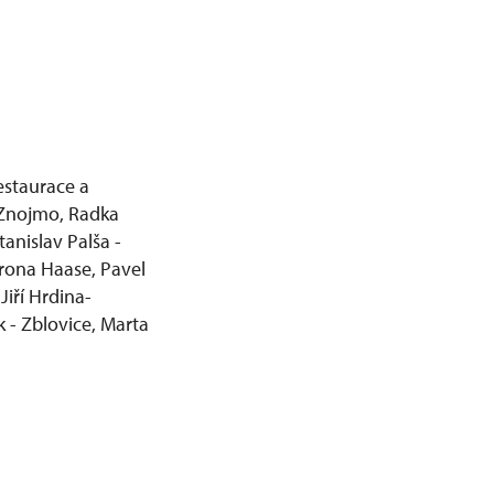
estaurace a
á Znojmo, Radka
anislav Palša -
arona Haase, Pavel
Jiří Hrdina-
k - Zblovice, Marta