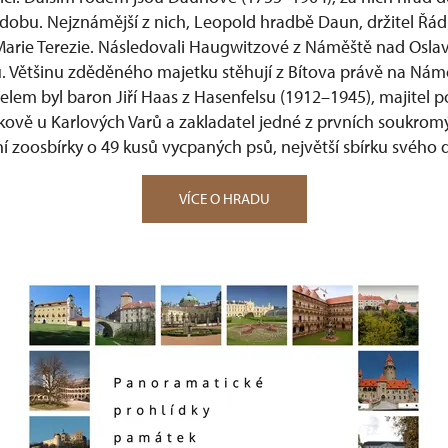
obu. Nejznámější z nich, Leopold hradbě Daun, držitel Řád
Marie Terezie. Následovali Haugwitzové z Náměště nad Osla
 Většinu zděděného majetku stěhují z Bítova právě na Nám
lem byl baron Jiří Haas z Hasenfelsu (1912–1945), majitel 
vkově u Karlových Varů a zakladatel jedné z prvních soukrom
í zoosbírky o 49 kusů vycpaných psů, největší sbírku svého 
VÍCE O HRADU