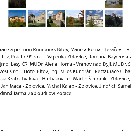
race a penzion Rumburak Bítov, Marie a Roman Tesařovi - R
ítov, Practic 99 s.r.o. - Vápenka Zblovice, Romana Bayerov
mo, Lesy ČR, MUDr. Alena Horná - Vranov nad Dyjí, MUDr. St
est s.r.o. - Hotel Bítov, Ing- Miloš Kundrát - Restaurace U b
iška Kratochvílová - Hartvíkovice, Martin Šimoník - Zblovice, 
, Jan Máca - Zblovice, Michal Kaláb - Zblovice, Jindřich Same
dinná farma Zabloudilovi Popice.