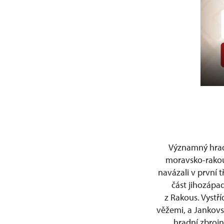
Významný hrad 
moravsko-rakous
navázali v první 
část jihozápad
z Rakous. Vystř
věžemi, a Jankovsk
hradní zbrojn