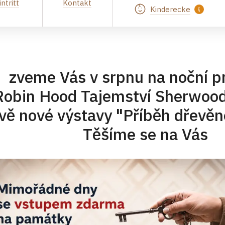
intritt
Kontakt
Kinderecke
 zveme Vás v srpnu na noční p
 Robin Hood Tajemství Sherwoo
dvě nové výstavy "Příběh dřevěn
Křenkové. Těším