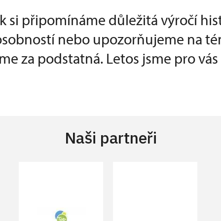
k si připomínáme důležitá výročí his
 osobností nebo upozorňujeme na té
e za podstatná. Letos jsme pro vás p
Naši partneři