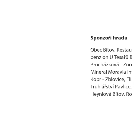
Sponzoři hradu
Obec Bítov, Restau
penzion U Tesařů B
Procházková - Znoj
Mineral Moravia inv
Kopr - Zblovice, El
Truhlářství Pavlice
Heynlová Bítov, Ro