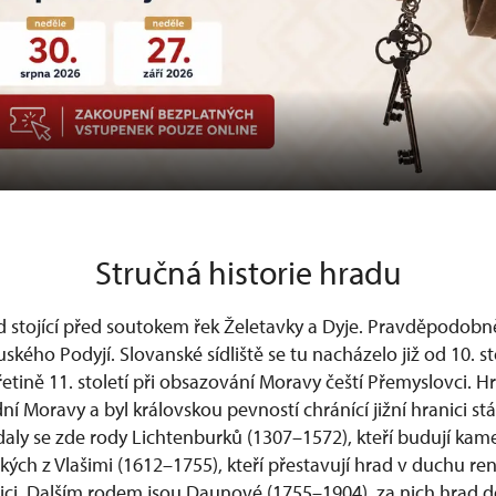
Stručná historie hradu
stojící před soutokem řek Želetavky a Dyje. Pravděpodobně
kého Podyjí. Slovanské sídliště se tu nacházelo již od 10. sto
třetině 11. století při obsazování Moravy čeští Přemyslovci. H
ní Moravy a byl královskou pevností chránící jižní hranici s
ídaly se zde rody Lichtenburků (1307–1572), kteří budují ka
ých z Vlašimi (1612–1755), kteří přestavují hrad v duchu re
ici. Dalším rodem jsou Daunové (1755–1904), za nich hrad 