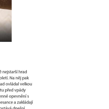
 nejstarší hrad
letí. Na něj pak
rad ovládal velkou
tátu před vpády
menné opevnění s
nesance a zakládají
dostává dnešní