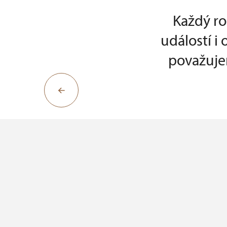
Každý ro
událostí i
považujem