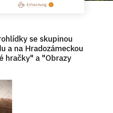
Erfrischung
rohlídky se skupinou
du a na Hradozámeckou
é hračky" a "Obrazy
e se na Vás