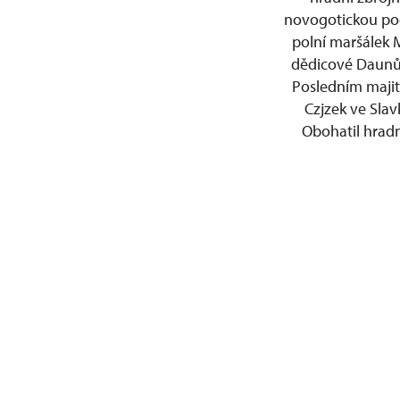
novogotickou pod
polní maršálek 
dědicové Daunů.
Posledním majite
Czjzek ve Sla
Obohatil hradn