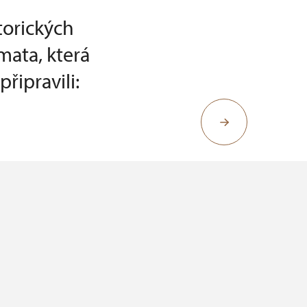
torických
mata, která
řipravili: