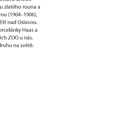
u zlatého rouna a
vou (1904–1906),
ěšť nad Oslavou.
porcelánky Haas a
ých ZOO u nás.
druhu na světě.