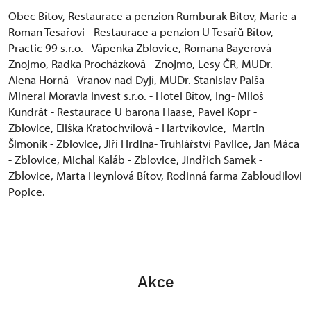
Obec Bítov, Restaurace a penzion Rumburak Bítov, Marie a
Roman Tesařovi - Restaurace a penzion U Tesařů Bítov,
Practic 99 s.r.o. - Vápenka Zblovice, Romana Bayerová
Znojmo, Radka Procházková - Znojmo, Lesy ČR, MUDr.
Alena Horná - Vranov nad Dyjí, MUDr. Stanislav Palša -
Mineral Moravia invest s.r.o. - Hotel Bítov, Ing- Miloš
Kundrát - Restaurace U barona Haase, Pavel Kopr -
Zblovice, Eliška Kratochvílová - Hartvíkovice, Martin
Šimoník - Zblovice, Jiří Hrdina- Truhlářství Pavlice, Jan Máca
- Zblovice, Michal Kaláb - Zblovice, Jindřich Samek -
Zblovice, Marta Heynlová Bítov, Rodinná farma Zabloudilovi
Popice.
Akce