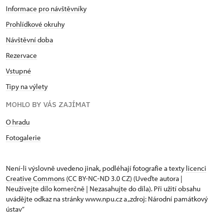
Informace pro návštěvníky
Prohlídkové okruhy
Návštěvní doba
Rezervace
Vstupné
Tipy na výlety
MOHLO BY VÁS ZAJÍMAT
O hradu
Fotogalerie
Není-li výslovně uvedeno jinak, podléhají fotografie a texty
licenci
Creative Commons
(CC BY-NC-ND 3.0 CZ) (Uveďte autora |
Neužívejte dílo komerčně | Nezasahujte do díla). Při užití obsahu
uvádějte odkaz na stránky www.npu.cz a „zdroj: Národní památkový
ústav“