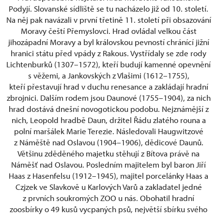
Podyjí. Slovanské sídliště se tu nacházelo již od 10. století.
Na něj pak navázali v první třetině 11. století při obsazování
Moravy čeští Přemyslovci. Hrad ovládal velkou část
jihozápadní Moravy a byl královskou pevností chránící jižní
hranici státu před vpády z Rakous. Vystřídaly se zde rody
Lichtenburků (1307–1572), kteří budují kamenné opevnění
s věžemi, a Jankovských z Vlašimi (1612–1755),
kteří přestavují hrad v duchu renesance a zakládají hradní
zbrojnici. Dalším rodem jsou Daunové (1755–1904), za nich
hrad dostává dnešní novogotickou podobu. Nejznámější z
nich, Leopold hradbě Daun, držitel Řádu zlatého rouna a
polní maršálek Marie Terezie. Následovali Haugwitzové
z Náměště nad Oslavou (1904–1906), dědicové Daunů.
Většinu zděděného majetku stěhují z Bítova právě na
Náměšť nad Oslavou. Posledním majitelem byl baron Jiří
Haas z Hasenfelsu (1912–1945), majitel porcelánky Haas a
Czjzek ve Slavkově u Karlových Varů a zakladatel jedné
z prvních soukromých ZOO u nás. Obohatil hradní
zoosbírky o 49 kusů vycpaných psů, největší sbírku svého