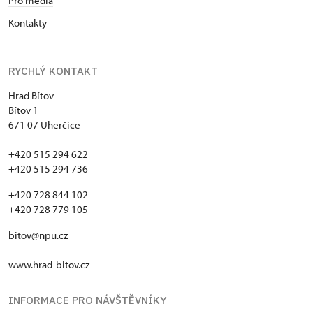
Pro média
Kontakty
RYCHLÝ KONTAKT
Hrad Bítov
Bítov 1
671 07 Uherčice
+420 515 294 622
+420 515 294 736
+420 728 844 102
+420 728 779 105
bitov@npu.cz
www.hrad-bitov.cz
INFORMACE PRO NÁVŠTĚVNÍKY