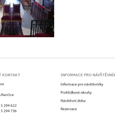
Ý KONTAKT
INFORMACE PRO NÁVŠTĚVNÍ
tov
Informace pro návštěvníky
Prohlídkové okruhy
Uherčice
Návštěvní doba
15 294 622
Rezervace
15 294 736