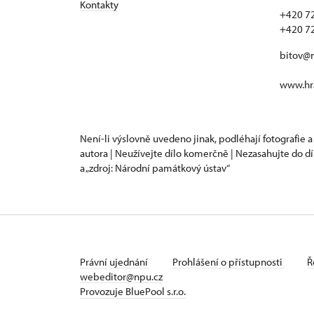
Kontakty
+420 7
+420 7
bitov@
www.hra
Není-li výslovně uvedeno jinak, podléhají fotografie a
autora | Neužívejte dílo komerčně | Nezasahujte do dí
a „zdroj: Národní památkový ústav“
Právní ujednání
Prohlášení o přístupnosti
Ř
webeditor@npu.cz
Provozuje BluePool s.r.o.