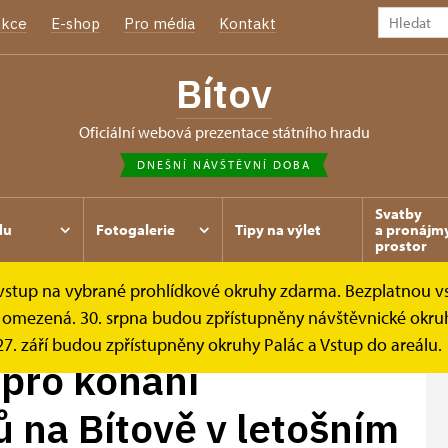
kce
E-shop
Pro média
Kontakt
Bítov
oficiální webová prezentace státního hradu
DNEŠNÍ NÁVŠTĚVNÍ DOBA
Svatby
du
Fotogalerie
Tipy na výlet
a pronájm
prostor
e vstup na vybrané prohlídkové okruhy zdarma. Bezplatnou v
 konání...
je omezená. 30. srpna budou zpřístupněny návštěvnické okruh
. září budou zpřístupněny okruhy Palác a Vstup do areálu.
 pro konání
 na Bítově v letošním