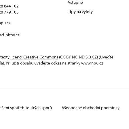
Vstupné
28 844 102
Tipy na výlety
28 779 105
npu.cz
d-bitov.cz
 texty
licenci Creative Commons
(CC BY-NC-ND 3.0 CZ) (Uveďte
la). Při užití obsahu uvádějte odkaz na stránky www.npu.cz
ešení spotřebitelských sporů
Všeobecné obchodní podmínky