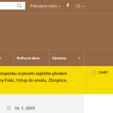
Plánujete výlet
CS
y
Kulturní akce
Výstavy
stupenku si prosím zajistěte předem
ZAVŘÍT
y Palác, Vstup do areálu, Zbrojnice,
16. 1. 2019