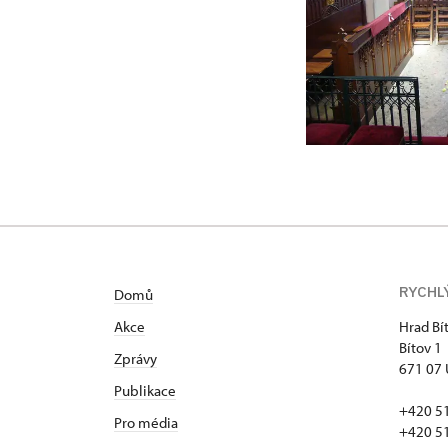
RYCHL
Domů
Akce
Hrad Bí
Bítov 1
Zprávy
671 07 
Publikace
+420 5
Pro média
+420 5