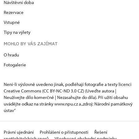
Návštěvní doba
Rezervace
Vstupné
Tipy na výlety
MOHLO BY VÁS ZAJÍMAT
O hradu
Fotogalerie
Není-li výslovně uvedeno jinak, podléhají fotografie a texty
licenci
Creative Commons
(CC BY-NC-ND 3.0 CZ) (Uveďte autora |
Neužívejte dílo komerčně | Nezasahujte do díla). Při užití obsahu
uvádějte odkaz na stránky www.npu.cz a „zdroj: Národní památkový
ústav“
Právní ujednání
Prohlášení o přístupnosti
Řešení
spotřebitelských sporů
Všeobecné obchodní podmínky