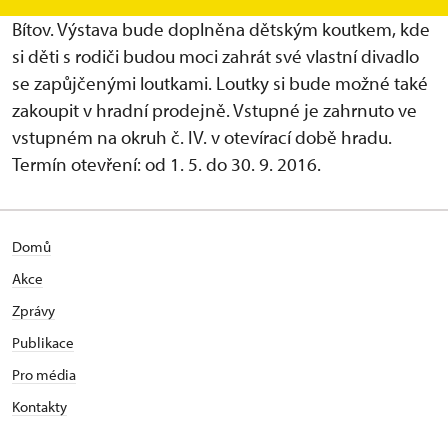
v Rychnově nad Kněžnou ve sloupovém sále hradu
Bítov. Výstava bude doplněna dětským koutkem, kde
si děti s rodiči budou moci zahrát své vlastní divadlo
se zapůjčenými loutkami. Loutky si bude možné také
zakoupit v hradní prodejně. Vstupné je zahrnuto ve
vstupném na okruh č. IV. v otevírací době hradu.
Termín otevření: od 1. 5. do 30. 9. 2016.
Domů
Akce
Zprávy
Publikace
Pro média
Kontakty