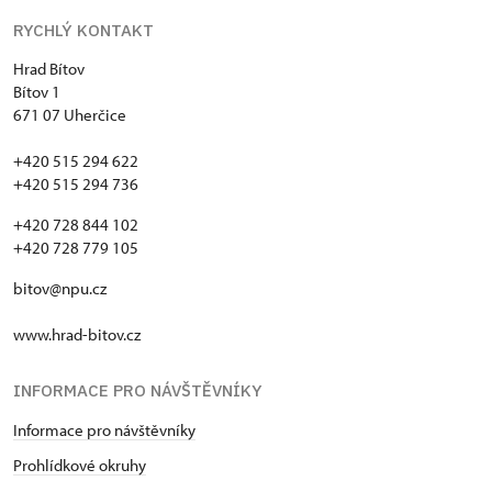
RYCHLÝ KONTAKT
Hrad Bítov
Bítov 1
671 07 Uherčice
+420 515 294 622
+420 515 294 736
+420 728 844 102
+420 728 779 105
bitov@npu.cz
www.hrad-bitov.cz
INFORMACE PRO NÁVŠTĚVNÍKY
Informace pro návštěvníky
Prohlídkové okruhy