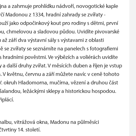
jna a zahrnuje prohlídku nádvoří, novogotické kaple
čí Madonou z 1334, hradní zahrady se zvířaty -
uží jako odpočinkový kout pro rodiny s dětmi, první
ou, chmelovou a sladovou půdou. Uvidíte pivovarské
ž září dva výstavní sály s výstavami z oblasti
ě se zvířaty se seznámíte na panelech s fotografiemi
, s hradními pověstmi. Ve výbězích a voliérách uvidíte
a další druhy zvířat. V měsících duben a říjen je vstup
. V květnu, červnu a září můžete navíc v ceně tohoto
V. okruh Hladomorna, mučírna, vězení a druhou část
šalandou, ležáckými sklepy a historickou hospodou.
plácí.
ýmalbu, vitrážová okna, Madonu na půlměsíci
tvrtiny 14. století.