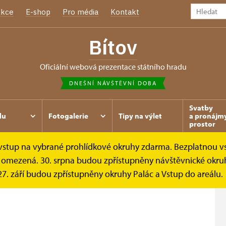
kce
E-shop
Pro média
Kontakt
Bítov
oficiální webová prezentace státního hradu
DNEŠNÍ NÁVŠTĚVNÍ DOBA
Svatby
du
Fotogalerie
Tipy na výlet
a pronájm
prostor
e vstup na vybrané prohlídkové okruhy zdarma. Bezplatnou v
Prohlídkové okruhy
Areál hradu
je omezená. 30. srpna budou zpřístupněny návštěvnické okruh
. září budou zpřístupněny okruhy Palác a Vstup do areálu.