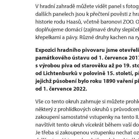
V hradní zahradě můžete vidět panel s foto
dalších panelech jsou k přečtení pověsti z h
historie rodu Haasů, včetně baronovi ZOO. 
doplňujeme domácí (zajímavé druhy slepiček) 
křepelkami a pávy. Různé druhy kachen na 
Expozici hradního pivovaru jsme otevřeli
památkového ústavu od 1. července 2017.
s výrobou piva od starověku až po 19. st
od Lichtenburků v polovině 15. století, 
jejichž působení bylo roku 1890 vaření p
od 1. července 2022.
Vše co tento okruh zahrnuje si můžete pro
některý z prohlídkových okruhů s průvodcem č
zakoupení samostatné vstupenky na tento II
navštívit tento okruh vícekrát během vaší d
Je třeba si zakoupenou vstupenku nechat o