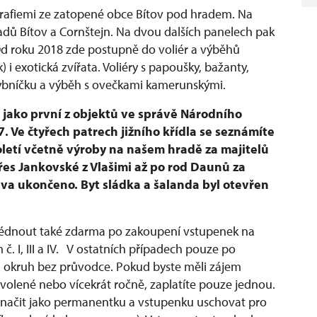
grafiemi ze zatopené obce Bítov pod hradem. Na
radů Bítov a Cornštejn. Na dvou dalších panelech pak
Od roku 2018 zde postupně do voliér a výběhů
i exotická zvířata. Voliéry s papoušky, bažanty,
rybníčku a výběh s ovečkami kamerunskými.
 jako první z objektů ve správě Národního
 Ve čtyřech patrech jižního křídla se seznámíte
oletí včetně výroby na našem hradě za majitelů
přes Jankovské z Vlašimi až po rod Daunů za
iva ukončeno. Byt sládka a šalanda byl otevřen
hlédnout také zdarma po zakoupení vstupenek na
. I, III a IV. V ostatních případech pouze po
. okruh bez průvodce. Pokud byste měli zájem
ovolené nebo vícekrát ročně, zaplatíte pouze jednou.
značit jako permanentku a vstupenku uschovat pro