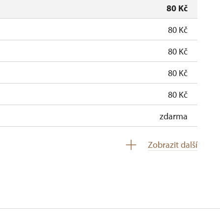
80 Kč
80 Kč
80 Kč
80 Kč
80 Kč
zdarma
zdarma
Zobrazit další
soba na 10 dětí)
zdarma
ro celou skupinu min. 15 osob)
zdarma
neposkytuje se