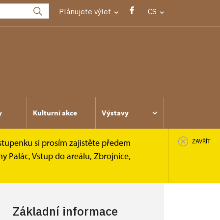
Plánujete výlet
CS
y
Kulturní akce
Výstavy
stupenku si prosím zajistěte předem
ZAVŘÍT
y Palác, Vstup do areálu, Zbrojnice,
Základní informace