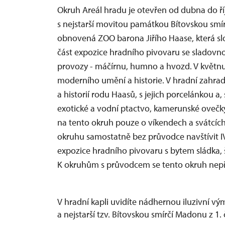
Okruh Areál hradu je otevřen od dubna do ří
s nejstarší movitou památkou Bítovskou smír
obnovená ZOO barona Jiřího Haase, která slo
část expozice hradního pivovaru se sladovn
provozy - máčírnu, humno a hvozd. V květnu a
moderního umění a historie. V hradní zahrad
a historií rodu Haasů, s jejich porcelánkou a
exotické a vodní ptactvo, kamerunské ovečky 
na tento okruh pouze o víkendech a svátcích
okruhu samostatně bez průvodce navštívit I
expozice hradního pivovaru s bytem sládka, 
K okruhům s průvodcem se tento okruh nepři
V hradní kapli uvidíte nádhernou iluzivní v
a nejstarší tzv. Bítovskou smírčí Madonu z 1. č