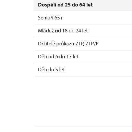
Dospělí od 25 do 64 let
Senioři 65+
Mládež od 18 do 24 let
Držitelé průkazu ZTP, ZTP/P
Děti od 6 do 17 let
Děti do 5 let
Průvodce držitele průkazu ZTP/P
Pedagogický dozor (pro školní skupiny 1 o
Průvodce organizované skupiny (1 osoba p
Karta zaměstnance s QR kódem MK ČR *