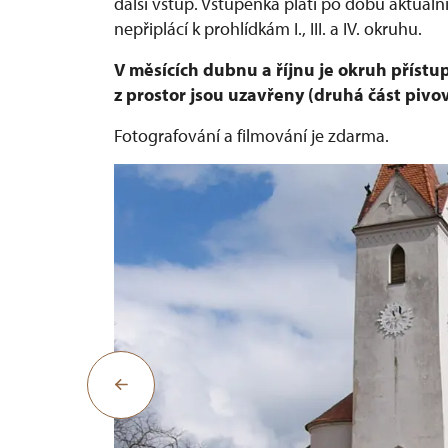
další vstup. Vstupenka platí po dobu aktuáln
nepřiplácí k prohlídkám I., III. a IV. okruhu.
V měsících dubnu a říjnu je okruh přístu
z prostor jsou uzavřeny (druhá část pivov
Fotografování a filmování je zdarma.