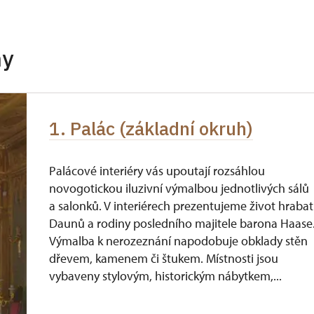
neposkytuje se
+1 osoba
zdarma
hy
žitel
zdarma
íslušníci)
zdarma
1. Palác (základní okruh)
zdarma
jednu osobu (držitele průkazu)
zdarma
Palácové interiéry vás upoutají rozsáhlou
novogotickou iluzivní výmalbou jednotlivých sálů
a salonků. V interiérech prezentujeme život hrabat
Daunů a rodiny posledního majitele barona Haase
Výmalba k nerozeznání napodobuje obklady stěn
dřevem, kamenem či štukem. Místnosti jsou
vybaveny stylovým, historickým nábytkem,...