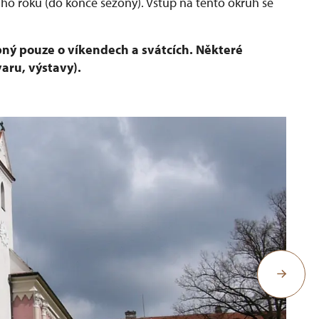
ího roku (do konce sezony). Vstup na tento okruh se
pný pouze o víkendech a svátcích. Některé
aru, výstavy).