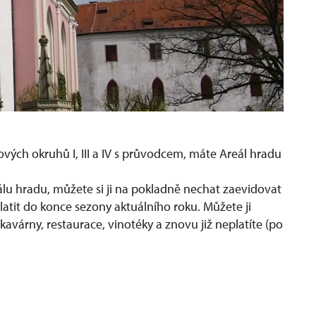
vých okruhů I, III a IV s průvodcem, máte Areál hradu
lu hradu, můžete si ji na pokladně nechat zaevidovat
atit do konce sezony aktuálního roku. Můžete ji
avárny, restaurace, vinotéky a znovu již neplatíte (po