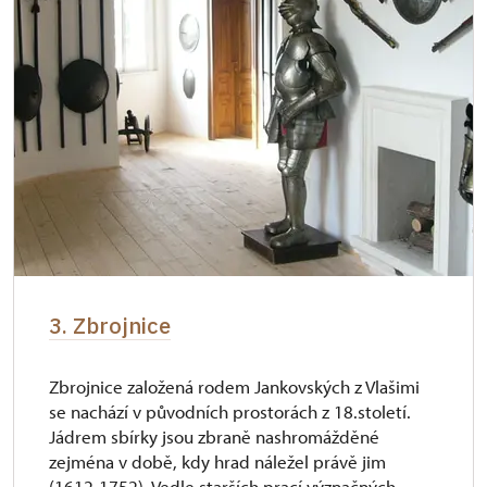
3. Zbrojnice
Zbrojnice založená rodem Jankovských z Vlašimi
se nachází v původních prostorách z 18.století.
Jádrem sbírky jsou zbraně nashromážděné
zejména v době, kdy hrad náležel právě jim
(1612-1752). Vedle starších prací význačných