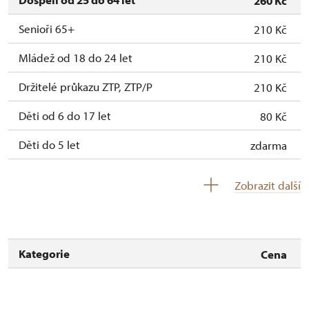
260 Kč
Senioři 65+
210 Kč
Mládež od 18 do 24 let
210 Kč
Držitelé průkazu ZTP, ZTP/P
210 Kč
Děti od 6 do 17 let
80 Kč
Děti do 5 let
zdarma
Průvodce držitele průkazu ZTP/P na
zdarma
Zobrazit další
společné vstupence
Pedagogický dozor (pro školní skupiny 1
zdarma
osoba na 10 dětí)
Kategorie
Cena
Průvodce organizované skupiny (1 osoba
zdarma
pro celou skupinu min. 15 osob)
Karta zaměstnance s QR kódem MK ČR *
zdarma