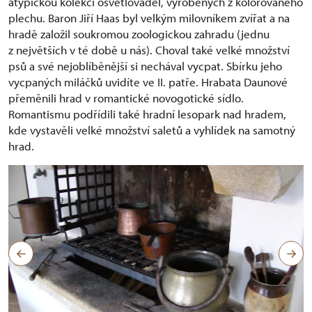
atypickou kolekci osvětlovadel, vyrobených z kolorovaného
plechu. Baron Jiří Haas byl velkým milovníkem zvířat a na
hradě založil soukromou zoologickou zahradu (jednu
z největších v té době u nás). Choval také velké množství
psů a své nejoblíběnější si nechával vycpat. Sbírku jeho
vycpaných miláčků uvidíte ve II. patře. Hrabata Daunové
přeměnili hrad v romantické novogotické sídlo.
Romantismu podřídili také hradní lesopark nad hradem,
kde vystavěli velké množství saletů a vyhlídek na samotný
hrad.