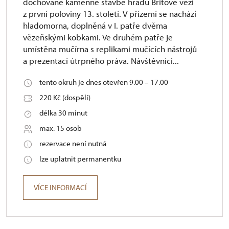
dochované kamenné stavbě hradu Břitové věži
z první poloviny 13. století. V přízemí se nachází
hladomorna, doplněná v I. patře dvěma
vězeňskými kobkami. Ve druhém patře je
umístěna mučírna s replikami mučících nástrojů
a prezentací útrpného práva. Návštěvníci...
tento okruh je dnes otevřen 9.00 – 17.00
220 Kč (dospělí)
délka 30 minut
max. 15 osob
rezervace není nutná
lze uplatnit permanentku
VÍCE INFORMACÍ