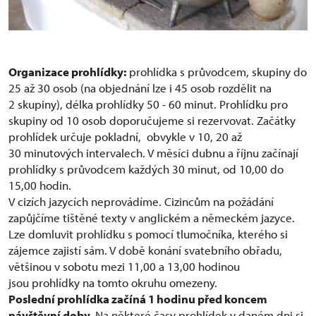
Organizace prohlídky:
prohlídka s průvodcem, skupiny do
25 až 30 osob (na objednání lze i 45 osob rozdělit na
2 skupiny), délka prohlídky 50 - 60 minut. Prohlídku pro
skupiny od 10 osob doporučujeme si rezervovat. Začátky
prohlídek určuje pokladní, obvykle v 10, 20 až
30 minutových intervalech. V měsíci dubnu a říjnu začínají
prohlídky s průvodcem každých 30 minut, od 10,00 do
15,00 hodin.
V cizích jazycích neprovádíme. Cizincům na požádání
zapůjčíme tištěné texty v anglickém a německém jazyce.
Lze domluvit prohlídku s pomocí tlumočníka, kterého si
zájemce zajistí sám. V době konání svatebního obřadu,
většinou v sobotu mezi 11,00 a 13,00 hodinou
jsou prohlídky na tomto okruhu omezeny.
Poslední prohlídka začíná 1 hodinu před koncem
návštěvní doby.
Na některé časy prohlídek v daném dni si