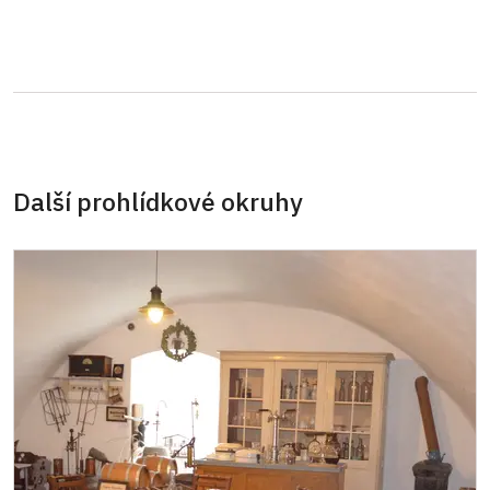
Průkaz ICOMOS *, pouze držitel průkazu
zdarma
Celoroční volné vstupenky vydané NPÚ,
zdarma
držitel + 1 osoba
Jednorázové vstupenky vydané NPÚ,
zdarma
pouze držitel
Další prohlídkové okruhy
Průkaz zaměstnance NPÚ (+ až 3 rodinní
zdarma
příslušníci)
Průkaz Náš člověk *, pouze držitel
zdarma
Kastelánský vstup* Platí pouze pro jednu
zdarma
osobu (držitele průkazu)