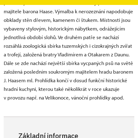
prezentujeme život hrabat Daunů a rodiny posledního
majitele barona Haase. Výmalba k nerozeznání napodobuje
obklady stěn dřevem, kamenem či štukem. Místnosti jsou
vybaveny stylovým, historickým nábytkem, odrážejícím
jednotlivá období slohů. Ve druhém patře se nachází
rozsáhlá zoologická sbírka tuzemských i cizokrajných zvířat
a trofejí, založená bratry Vladimírem a Otakarem z Daunu.
Dále se zde nachází největší sbírka vycpaných psů na světě
založená posledním soukromým majitelem hradu baronem
J. Haasem ml. Prohlídka končí v dosud funkční historické
hradní kuchyni, kterou také několikrát v roce ukazuje
v provozu např. na Velikonoce, vánoční prohlídky apod.
Základní informace