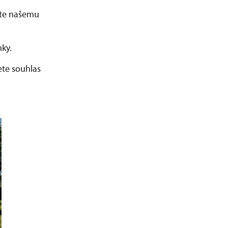
žte našemu
ky.
ete souhlas