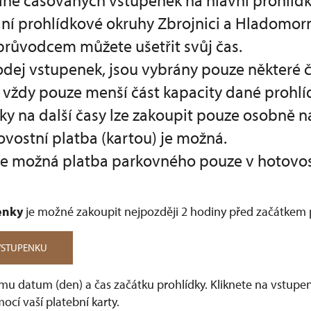
ne časovaných vstupenek na hlavní prohlíd
ální prohlídkové okruhy Zbrojnici a Hladomor
průvodcem můžete ušetřit svůj čas.
odej vstupenek, jsou vybrány pouze některé 
 vždy pouze menší část kapacity dané prohlíd
ky na další časy lze zakoupit pouze osobně 
vostní platba (kartou) je možná.
 je možná platba parkovného pouze v hotovos
penky
je možné zakoupit nejpozději 2 hodiny před začátkem 
VSTUPENKU
amu datum (den) a čas začátku prohlídky. Kliknete na vstupe
ocí vaší platební karty.