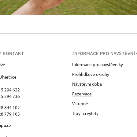
Ý KONTAKT
INFORMACE PRO NÁVŠTĚVNÍ
tov
Informace pro návštěvníky
Prohlídkové okruhy
Uherčice
Návštěvní doba
15 294 622
Rezervace
15 294 736
Vstupné
28 844 102
Tipy na výlety
28 779 105
npu.cz