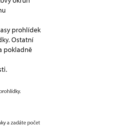
kový okruh
nu
časy prohlídek
ky. Ostatní
na pokladně
ti.
prohlídky.
nky a zadáte počet