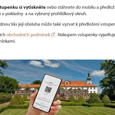
tupenku si vytiskněte
nebo stáhnete do mobilu a předlo
u u pokladny a na vybraný prohlídkový okruh.
dnou Vás její obsluha může také vyzvat k předložení vstupen
šich
obchodních podmínek
. Nákupem vstupenky vyjadřuj
mínkami.