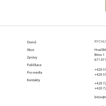
RYCHL
Domů
Akce
Hrad Bí
Bítov 1
Zprávy
671 07 
Publikace
+420 5
Pro média
+420 5
Kontakty
+420 7
+420 7
bitov@