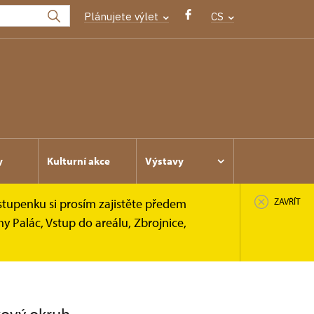
Plánujete výlet
CS
y
Kulturní akce
Výstavy
stupenku si prosím zajistěte předem
ZAVŘÍT
y Palác, Vstup do areálu, Zbrojnice,